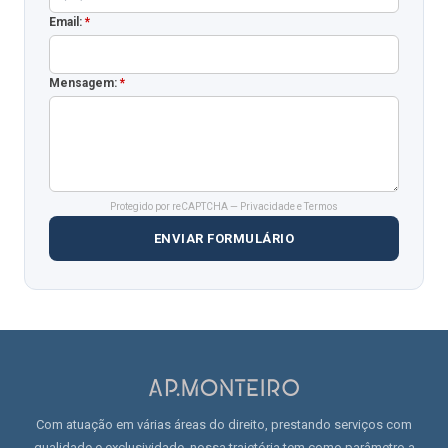
Email:
*
Mensagem:
*
Protegido por reCAPTCHA —
Privacidade
e
Termos
ENVIAR FORMULÁRIO
Com atuação em várias áreas do direito, prestando serviços com
qualidade e exclusividade, nossa trajetória tem como parâmetro a