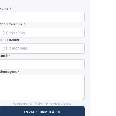
Nome:
*
DDD + Telefone:
*
DDD + Celular:
Email:
*
Mensagem:
*
Protegido por reCAPTCHA —
Privacidade
e
Termos
ENVIAR FORMULÁRIO