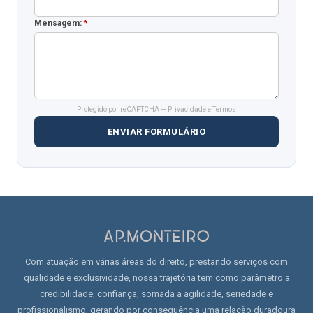
Mensagem:
*
Protegido por reCAPTCHA —
Privacidade
e
Termos
ENVIAR FORMULÁRIO
Com atuação em várias áreas do direito, prestando serviços com
qualidade e exclusividade, nossa trajetória tem como parâmetro a
credibilidade, confiança, somada a agilidade, seriedade e
profissionalismo, gerando por consequência uma relação duradoura